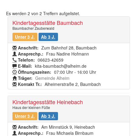
Es werden
2
von
2
Treffern aufgelistet.
Kindertagesstätte Baumbach
Baumbacher Zauberwald
Unter 3 J.
Ab 3 J.
Anschrift:
Zum Bahnhof 28, Baumbach
Ansprechp.:
Frau Nadine Hofmann
Telefon:
06623-42659
E-Mail:
kita-baumbach@alheim.de
Öffnungszeiten:
07:00 Uhr - 16:00 Uhr
Träger:
Gemeinde Alheim
Kontakt Tr.:
Alheimerstraße 2, Baumbach
Kindertagesstätte Heinebach
Haus der kleinen Füße
Unter 3 J.
Ab 3 J.
Anschrift:
Am Minnstück 9, Heinebach
Ansprechp.:
Frau Michaela Birnbaum