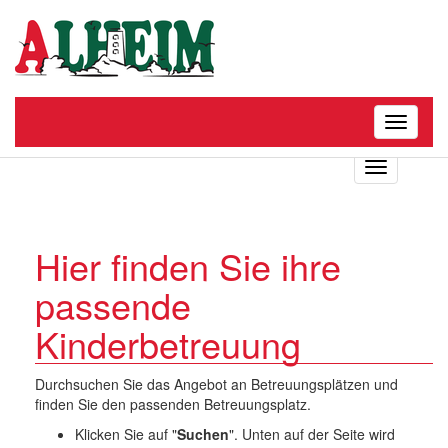
Toggle
navigatio
T
o
g
g
l
Hier finden Sie ihre
e
passende
n
a
Kinderbetreuung
v
i
g
Durchsuchen Sie das Angebot an Betreuungsplätzen und
a
finden Sie den passenden Betreuungsplatz.
t
i
Klicken Sie auf "
Suchen
". Unten auf der Seite wird