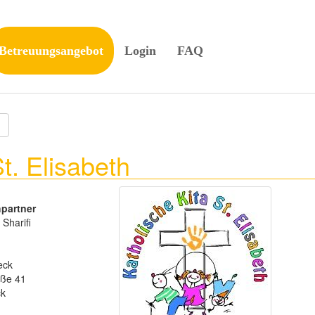
Betreuungsangebot
Login
FAQ
t. Elisabeth
partner
Sharifi
eck
aße 41
ck