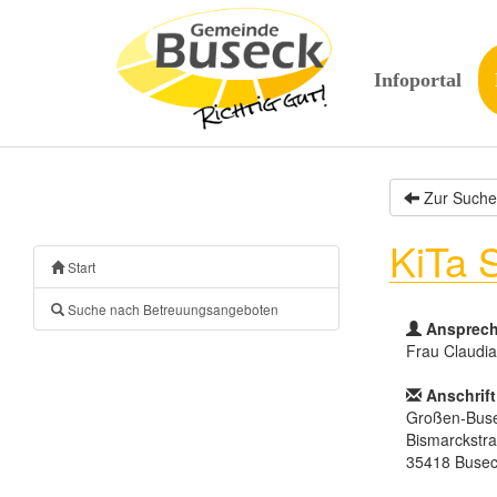
Infoportal
Zur Suche
KiTa S
Start
Suche nach Betreuungsangeboten
Ansprech
Frau Claudia 
Anschrift
Großen-Bus
Bismarckstr
35418 Buse