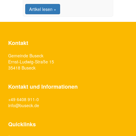
Vor
Aufnahme in die Kindertagesstätte bitte
Artikel lesen »
beachten!
Kontakt
Gemeinde Buseck
Ernst-Ludwig-Straße 15
35418 Buseck
Kontakt und Informationen
+49 6408 911-0
info@buseck.de
Quicklinks