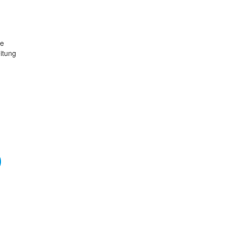
re
itung