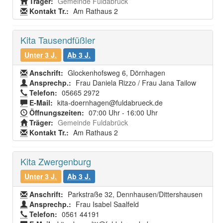
Träger:
Gemeinde Fuldabrück
Kontakt Tr.:
Am Rathaus 2
Kita Tausendfüßler
Unter 3 J.
Ab 3 J.
Anschrift:
Glockenhofsweg 6, Dörnhagen
Ansprechp.:
Frau Daniela Rizzo / Frau Jana Tailow
Telefon:
05665 2972
E-Mail:
kita-doernhagen@fuldabrueck.de
Öffnungszeiten:
07:00 Uhr - 16:00 Uhr
Träger:
Gemeinde Fuldabrück
Kontakt Tr.:
Am Rathaus 2
Kita Zwergenburg
Unter 3 J.
Ab 3 J.
Anschrift:
Parkstraße 32, Dennhausen/Dittershausen
Ansprechp.:
Frau Isabel Saalfeld
Telefon:
0561 44191