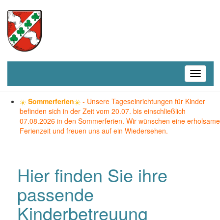
Toggle
navigati
T
o
Sommerferien
- Unsere Tageseinrichtungen für Kinder
g
befinden sich in der Zeit vom 20.07. bis einschließlich
g
07.08.2026 in den Sommerferien. Wir wünschen eine erholsame
l
Ferienzeit und freuen uns auf ein Wiedersehen.
e
n
a
v
Hier finden Sie ihre
i
g
passende
a
t
Kinderbetreuung
i