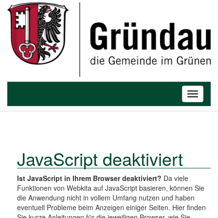
T
o
Toggle
g
navigatio
g
l
e
n
a
JavaScript deaktiviert
v
i
Ist JavaScript in Ihrem Browser deaktiviert?
Da viele
g
Funktionen von Webkita auf JavaScript basieren, können Sie
a
die Anwendung nicht in vollem Umfang nutzen und haben
t
eventuell Probleme beim Anzeigen einiger Seiten. Hier finden
i
Sie kurze Anleitungen für die jeweiligen Browser, wie Sie