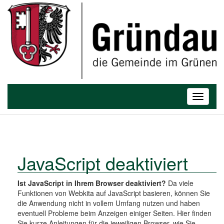
T
o
Toggle
g
navigatio
g
l
e
n
a
JavaScript deaktiviert
v
i
Ist JavaScript in Ihrem Browser deaktiviert?
Da viele
g
Funktionen von Webkita auf JavaScript basieren, können Sie
a
die Anwendung nicht in vollem Umfang nutzen und haben
t
eventuell Probleme beim Anzeigen einiger Seiten. Hier finden
i
Sie kurze Anleitungen für die jeweiligen Browser, wie Sie