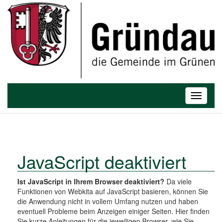
T
o
Toggle
g
navigatio
g
l
e
n
a
JavaScript deaktiviert
v
i
Ist JavaScript in Ihrem Browser deaktiviert?
Da viele
g
Funktionen von Webkita auf JavaScript basieren, können Sie
a
die Anwendung nicht in vollem Umfang nutzen und haben
t
eventuell Probleme beim Anzeigen einiger Seiten. Hier finden
i
Sie kurze Anleitungen für die jeweiligen Browser, wie Sie