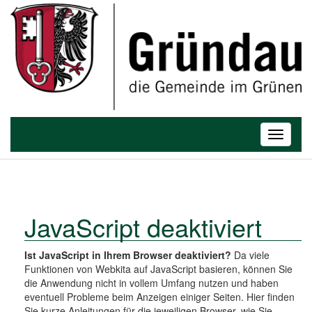
T
o
Toggle
g
navigatio
g
l
e
n
a
JavaScript deaktiviert
v
i
Ist JavaScript in Ihrem Browser deaktiviert?
Da viele
g
Funktionen von Webkita auf JavaScript basieren, können Sie
a
die Anwendung nicht in vollem Umfang nutzen und haben
t
eventuell Probleme beim Anzeigen einiger Seiten. Hier finden
i
Sie kurze Anleitungen für die jeweiligen Browser, wie Sie