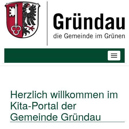
T
o
Toggle
g
navigatio
g
l
e
n
a
Herzlich willkommen im
v
Kita-Portal der
i
g
Gemeinde Gründau
a
t
i