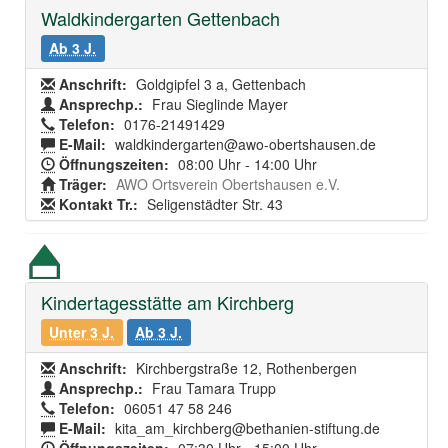
Waldkindergarten Gettenbach
Ab 3 J.
Anschrift:
Goldgipfel 3 a, Gettenbach
Ansprechp.:
Frau Sieglinde Mayer
Telefon:
0176-21491429
E-Mail:
waldkindergarten@awo-obertshausen.de
Öffnungszeiten:
08:00 Uhr - 14:00 Uhr
Träger:
AWO Ortsverein Obertshausen e.V.
Kontakt Tr.:
Seligenstädter Str. 43
Kindertagesstätte am Kirchberg
Unter 3 J.
Ab 3 J.
Anschrift:
Kirchbergstraße 12, Rothenbergen
Ansprechp.:
Frau Tamara Trupp
Telefon:
06051 47 58 246
E-Mail:
kita_am_kirchberg@bethanien-stiftung.de