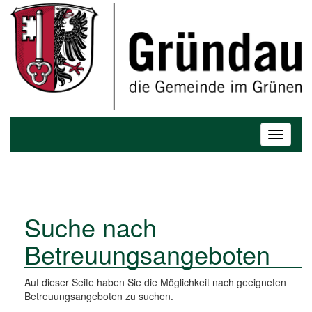
T
o
Toggle
g
navigatio
g
l
e
n
a
Suche nach
v
Betreuungsangeboten
i
g
a
Auf dieser Seite haben Sie die Möglichkeit nach geeigneten
t
Betreuungsangeboten zu suchen.
i