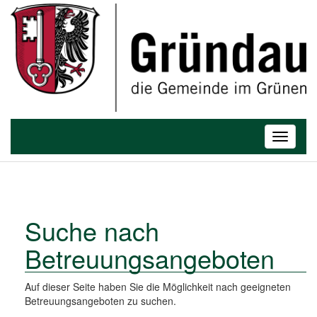
T
o
Toggle
g
navigatio
g
l
e
n
a
Suche nach
v
Betreuungsangeboten
i
g
a
Auf dieser Seite haben Sie die Möglichkeit nach geeigneten
t
Betreuungsangeboten zu suchen.
i