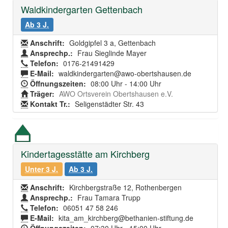
Waldkindergarten Gettenbach
Ab 3 J.
Anschrift:
Goldgipfel 3 a, Gettenbach
Ansprechp.:
Frau Sieglinde Mayer
Telefon:
0176-21491429
E-Mail:
waldkindergarten@awo-obertshausen.de
Öffnungszeiten:
08:00 Uhr - 14:00 Uhr
Träger:
AWO Ortsverein Obertshausen e.V.
Kontakt Tr.:
Seligenstädter Str. 43
Kindertagesstätte am Kirchberg
Unter 3 J.
Ab 3 J.
Anschrift:
Kirchbergstraße 12, Rothenbergen
Ansprechp.:
Frau Tamara Trupp
Telefon:
06051 47 58 246
E-Mail:
kita_am_kirchberg@bethanien-stiftung.de