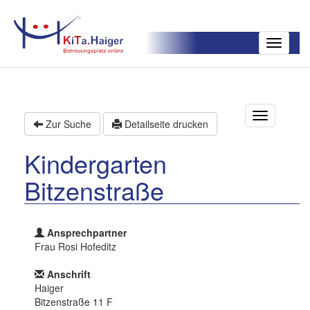
Toggle
navigatio
T
Zur Suche
Detailseite drucken
o
g
Kindergarten
g
l
Bitzenstraße
e
n
a
v
Ansprechpartner
i
Frau Rosi Hofeditz
g
a
Anschrift
t
Haiger
i
Bitzenstraße 11 F