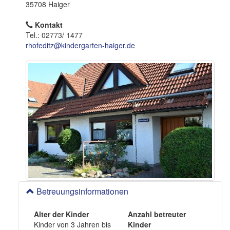
o
35708 Haiger
n
Kontakt
Tel.: 02773/ 1477
rhofeditz@kindergarten-haiger.de
Betreuungsinformationen
Alter der Kinder
Anzahl betreuter
Kinder von 3 Jahren bis
Kinder