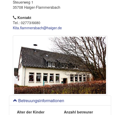
o
Steuerweg 1
n
35708 Haiger-Flammersbach
Kontakt
Tel.: 02773/6680
Kita.flammersbach@haiger.de
Betreuungsinformationen
Alter der Kinder
Anzahl betreuter