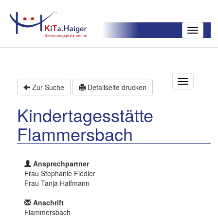
Toggle
navigatio
T
Zur Suche
Detailseite drucken
o
g
Kindertagesstätte
g
l
Flammersbach
e
n
a
v
Ansprechpartner
i
Frau Stephanie Fiedler
g
Frau Tanja Halfmann
a
t
Anschrift
i
Flammersbach