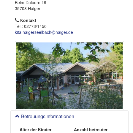
o
Beim Dalborn 19
n
35708 Haiger
Kontakt
Tel.: 02773/1450
kita.haigerseelbach@haiger.de
Betreuungsinformationen
Alter der Kinder
Anzahl betreuter