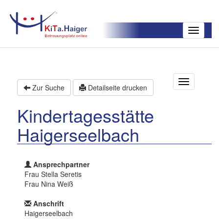
Toggle
navigatio
T
Zur Suche
Detailseite drucken
o
g
Kindertagesstätte
g
l
Haigerseelbach
e
n
a
v
Ansprechpartner
i
Frau Stella Seretis
g
Frau Nina Weiß
a
t
Anschrift
i
Haigerseelbach