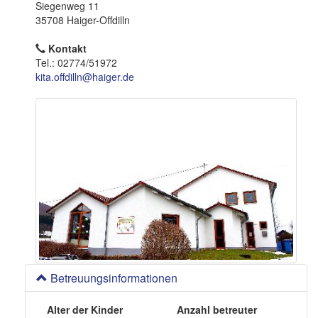
o
Siegenweg 11
n
35708 Haiger-Offdilln
Kontakt
Tel.: 02774/51972
kita.offdilln@haiger.de
Betreuungsinformationen
Alter der Kinder
Anzahl betreuter