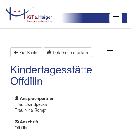
Toggle
navigatio
T
Zur Suche
Detailseite drucken
o
g
Kindertagesstätte
g
l
Offdilln
e
n
a
v
Ansprechpartner
i
Frau Lisa Specka
g
Frau Nina Rompf
a
t
Anschrift
i
Offdilln