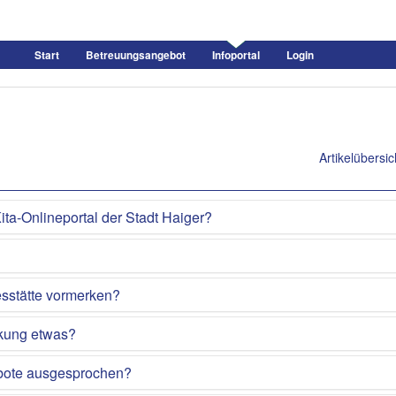
Start
Betreuungsangebot
Infoportal
Login
Artikelübersic
ita-Onlineportal der Stadt Haiger?
esstätte vormerken?
rkung etwas?
ebote ausgesprochen?