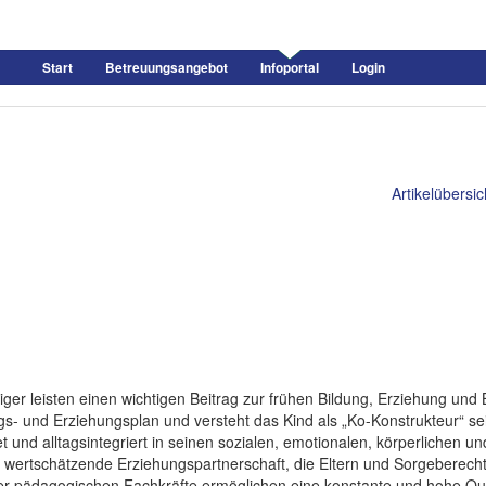
Start
Betreuungsangebot
Infoportal
Login
Artikelübersic
iger leisten einen wichtigen Beitrag zur frühen Bildung, Erziehung un
ngs- und Erziehungsplan und versteht das Kind als „Ko-Konstrukteur“ se
et und alltagsintegriert in seinen sozialen, emotionalen, körperlichen 
ine wertschätzende Erziehungspartnerschaft, die Eltern und Sorgeberecht
er pädagogischen Fachkräfte ermöglichen eine konstante und hohe Qual