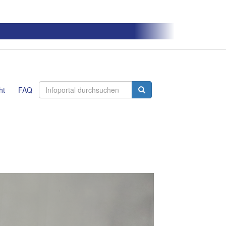
ht
FAQ