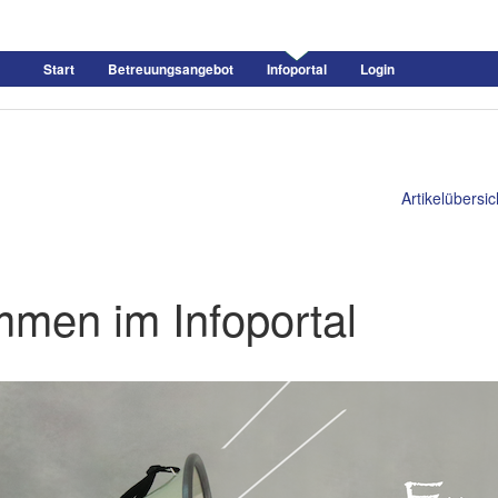
Start
Betreuungsangebot
Infoportal
Login
Artikelübersic
mmen im Infoportal