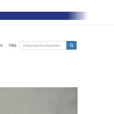
ht
FAQ