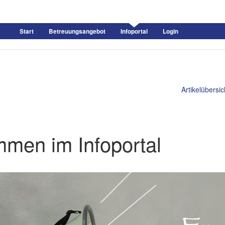
Start
Betreuungsangebot
Infoportal
Login
Artikelübersic
mmen im Infoportal