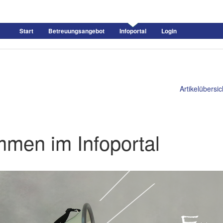
Start
Betreuungsangebot
Infoportal
Login
Artikelübersic
mmen im Infoportal