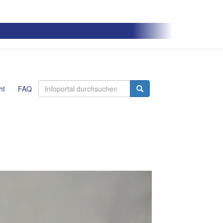
ht
FAQ