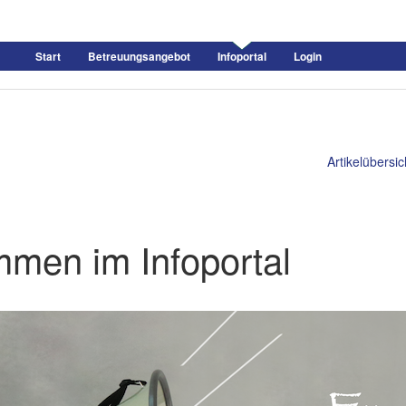
Start
Betreuungsangebot
Infoportal
Login
Artikelübersic
mmen im Infoportal