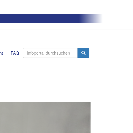
ht
FAQ