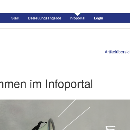
Start
Betreuungsangebot
Infoportal
Login
Artikelübersic
mmen im Infoportal