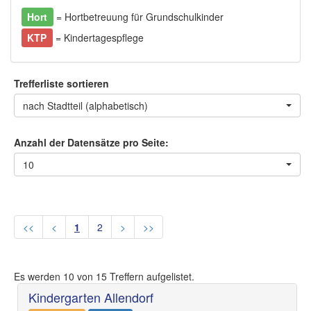
Hort
= Hortbetreuung für Grundschulkinder
KTP
= Kindertagespflege
Trefferliste sortieren
nach Stadtteil (alphabetisch)
Anzahl der Datensätze pro Seite:
10
<<
<
1
2
>
>>
Es werden
10
von
15
Treffern aufgelistet.
Kindergarten Allendorf