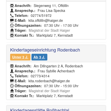
Anschrift:
Siegenweg 11, Offdilln
Ansprechp.:
Frau Lisa Specka
Telefon:
02774/51972
E-Mail:
kita.offdilln@haiger.de
Öffnungszeiten:
07:30 Uhr - 17:00 Uhr
Träger:
Magistrat der Stadt Haiger
Kontakt Tr.:
Marktplatz 7, Kernstadt
Kindertageseinrichtung Rodenbach
Unter 3 J.
Ab 3 J.
Anschrift:
Am Dillngarten 2 A, Rodenbach
Ansprechp.:
Frau Sybille Achenbach
Telefon:
02773/4314
E-Mail:
kita.rodenbach@haiger.de
Öffnungszeiten:
07:30 Uhr - 15:00 Uhr
Träger:
Magistrat der Stadt Haiger
Kontakt Tr.:
Marktplatz 7, Kernstadt
Kindertagesstätte Roßbachtal