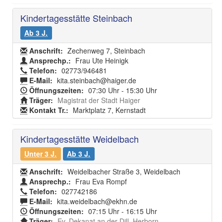
Kindertagesstätte Steinbach
Ab 3 J.
Anschrift:
Zechenweg 7, Steinbach
Ansprechp.:
Frau Ute Heinigk
Telefon:
02773/946481
E-Mail:
kita.steinbach@haiger.de
Öffnungszeiten:
07:30 Uhr - 15:30 Uhr
Träger:
Magistrat der Stadt Haiger
Kontakt Tr.:
Marktplatz 7, Kernstadt
Kindertagesstätte Weidelbach
Unter 3 J.
Ab 3 J.
Anschrift:
Weidelbacher Straße 3, Weidelbach
Ansprechp.:
Frau Eva Rompf
Telefon:
027742186
E-Mail:
kita.weidelbach@ekhn.de
Öffnungszeiten:
07:15 Uhr - 16:15 Uhr
Träger:
Ev. Dekanat an der Dill, Herborn