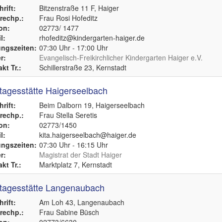
rift:
Bitzenstraße 11 F, Haiger
echp.:
Frau Rosi Hofeditz
on:
02773/ 1477
l:
rhofeditz@kindergarten-haiger.de
ngszeiten:
07:30 Uhr - 17:00 Uhr
r:
Evangelisch-Freikirchlicher Kindergarten Haiger e.V.
kt Tr.:
Schillerstraße 23, Kernstadt
tagesstätte Haigerseelbach
rift:
Beim Dalborn 19, Haigerseelbach
echp.:
Frau Stella Seretis
on:
02773/1450
l:
kita.haigerseelbach@haiger.de
ngszeiten:
07:30 Uhr - 16:15 Uhr
r:
Magistrat der Stadt Haiger
kt Tr.:
Marktplatz 7, Kernstadt
tagesstätte Langenaubach
rift:
Am Loh 43, Langenaubach
echp.:
Frau Sabine Büsch