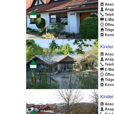
Ansch
Anspr
Telef
E-Mai
Öffnu
Träge
Konta
Kinder
Ansch
Anspr
Telef
E-Mai
Öffnu
Träge
Konta
Kinder
Ansch
Anspr