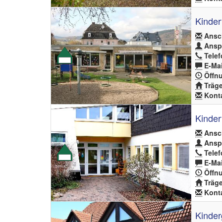
Kinder
Ansch
Anspr
Telef
E-Mai
Öffnu
Träge
Konta
Kinder
Ansch
Anspr
Telef
E-Mai
Öffnu
Träge
Konta
Kinder