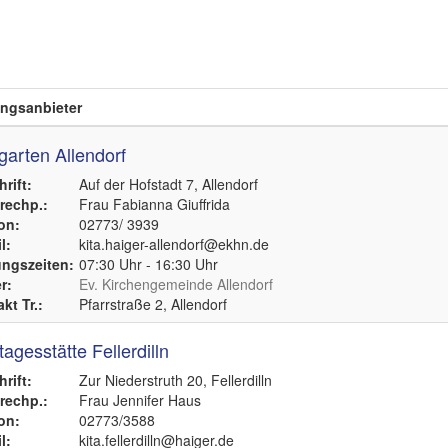
ngsanbieter
garten Allendorf
rift:
Auf der Hofstadt 7, Allendorf
echp.:
Frau Fabianna Giuffrida
on:
02773/ 3939
l:
kita.haiger-allendorf@ekhn.de
ngszeiten:
07:30 Uhr - 16:30 Uhr
r:
Ev. Kirchengemeinde Allendorf
kt Tr.:
Pfarrstraße 2, Allendorf
agesstätte Fellerdilln
rift:
Zur Niederstruth 20, Fellerdilln
echp.:
Frau Jennifer Haus
on:
02773/3588
l:
kita.fellerdilln@haiger.de