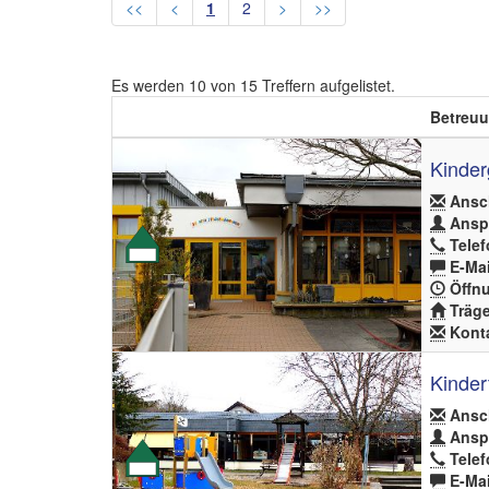
<<
<
1
2
>
>>
Es werden
10
von
15
Treffern aufgelistet.
Betreuu
Kinder
Ansch
Anspr
Telef
E-Mai
Öffnu
Träge
Konta
Kindert
Ansch
Anspr
Telef
E-Mai