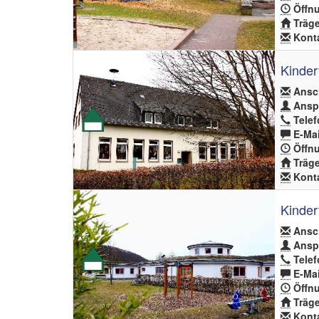
Öffnu
Träge
Konta
Kinder
Ansch
Anspr
Telef
E-Mai
Öffnu
Träge
Konta
Kinder
Ansch
Anspr
Telef
E-Mai
Öffnu
Träge
Konta