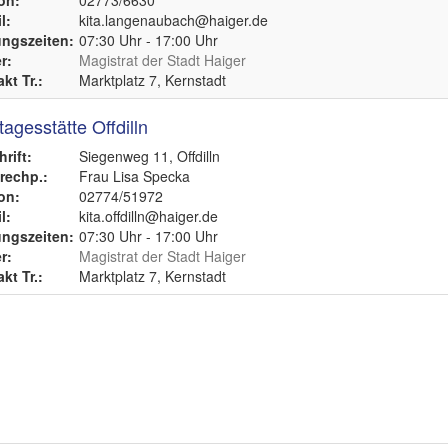
on:
02773/6630
l:
kita.langenaubach@haiger.de
ngszeiten:
07:30 Uhr - 17:00 Uhr
r:
Magistrat der Stadt Haiger
kt Tr.:
Marktplatz 7, Kernstadt
tagesstätte Offdilln
rift:
Siegenweg 11, Offdilln
echp.:
Frau Lisa Specka
on:
02774/51972
l:
kita.offdilln@haiger.de
ngszeiten:
07:30 Uhr - 17:00 Uhr
r:
Magistrat der Stadt Haiger
kt Tr.:
Marktplatz 7, Kernstadt