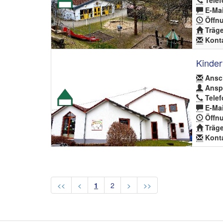
Telef
E-Mai
Öffnu
Träge
Konta
Kinder
Ansch
Anspr
Telef
E-Mai
Öffnu
Träge
Konta
<<
<
1
2
>
>>