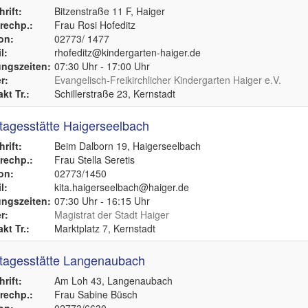
rift:
Bitzenstraße 11 F, Haiger
echp.:
Frau Rosi Hofeditz
on:
02773/ 1477
l:
rhofeditz@kindergarten-haiger.de
ngszeiten:
07:30 Uhr - 17:00 Uhr
r:
Evangelisch-Freikirchlicher Kindergarten Haiger e.V.
kt Tr.:
Schillerstraße 23, Kernstadt
tagesstätte Haigerseelbach
rift:
Beim Dalborn 19, Haigerseelbach
echp.:
Frau Stella Seretis
on:
02773/1450
l:
kita.haigerseelbach@haiger.de
ngszeiten:
07:30 Uhr - 16:15 Uhr
r:
Magistrat der Stadt Haiger
kt Tr.:
Marktplatz 7, Kernstadt
tagesstätte Langenaubach
rift:
Am Loh 43, Langenaubach
echp.:
Frau Sabine Büsch