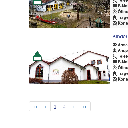
Telef
E-Mai
Öffnu
Träge
Konta
Kinder
Ansch
Anspr
Telef
E-Mai
Öffnu
Träge
Konta
<<
<
1
2
>
>>