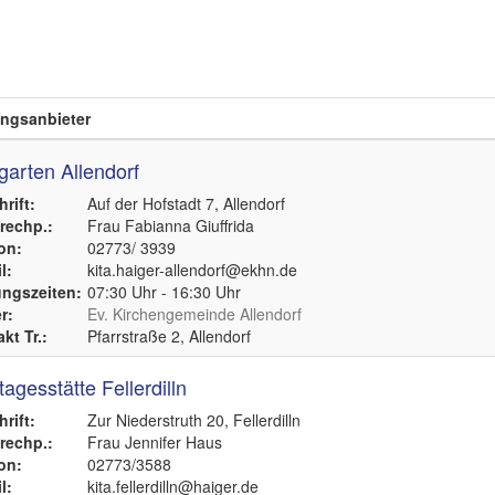
ngsanbieter
garten Allendorf
rift:
Auf der Hofstadt 7, Allendorf
echp.:
Frau Fabianna Giuffrida
on:
02773/ 3939
l:
kita.haiger-allendorf@ekhn.de
ngszeiten:
07:30 Uhr - 16:30 Uhr
r:
Ev. Kirchengemeinde Allendorf
kt Tr.:
Pfarrstraße 2, Allendorf
agesstätte Fellerdilln
rift:
Zur Niederstruth 20, Fellerdilln
echp.:
Frau Jennifer Haus
on:
02773/3588
l:
kita.fellerdilln@haiger.de