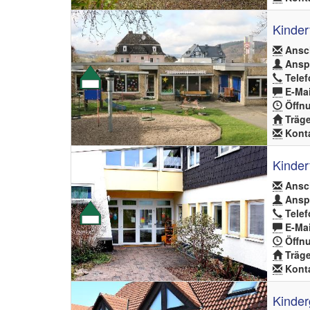
Kinder
Ansch
Anspr
Telef
E-Mai
Öffnu
Träge
Konta
Kinder
Ansch
Anspr
Telef
E-Mai
Öffnu
Träge
Konta
Kinder