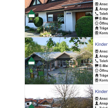
Ansch
Anspr
Telef
E-Mai
Öffnu
Träge
Konta
Kinder
Ansch
Anspr
Telef
E-Mai
Öffnu
Träge
Konta
Kinder
Ansch
Anspr