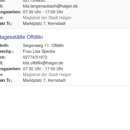
on:
02773/6630
l:
kita.langenaubach@haiger.de
ngszeiten:
07:30 Uhr - 17:00 Uhr
r:
Magistrat der Stadt Haiger
kt Tr.:
Marktplatz 7, Kernstadt
tagesstätte Offdilln
rift:
Siegenweg 11, Offdilln
echp.:
Frau Lisa Specka
on:
02774/51972
l:
kita.offdilln@haiger.de
ngszeiten:
07:30 Uhr - 17:00 Uhr
r:
Magistrat der Stadt Haiger
kt Tr.:
Marktplatz 7, Kernstadt