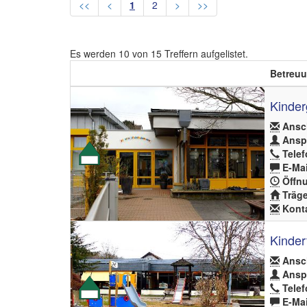
<<
<
1
2
>
>>
Es werden
10
von
15
Treffern aufgelistet.
Betreuu
Kinder
Ansch
Anspr
Telef
E-Mai
Öffnu
Träge
Konta
Kindert
Ansch
Anspr
Telef
E-Mai