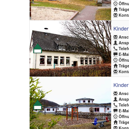
Öffnu
Träge
Konta
Kinder
Ansch
Anspr
Telef
E-Mai
Öffnu
Träge
Konta
Kinder
Ansch
Anspr
Telef
E-Mai
Öffnu
Träge
Konta