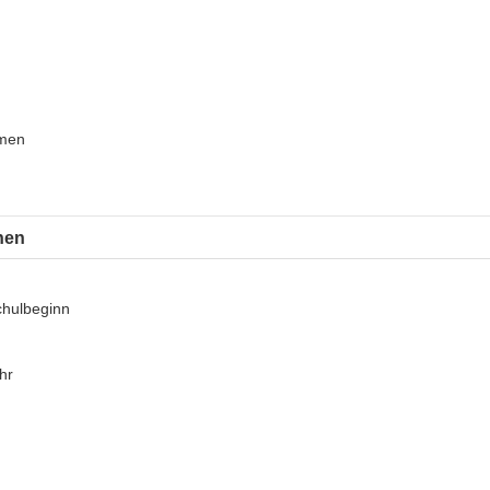
hmen
nen
chulbeginn
hr