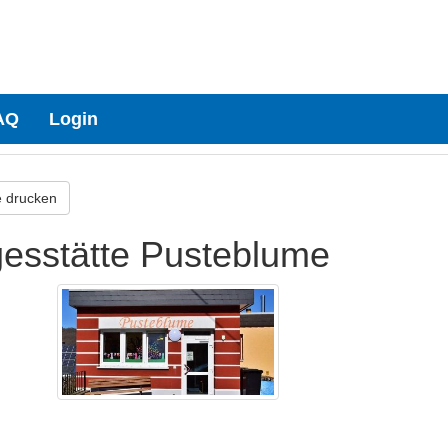
AQ
Login
e drucken
gesstätte Pusteblume