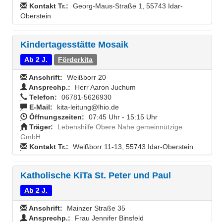
Kontakt Tr.:
Georg-Maus-Straße 1, 55743 Idar-
Oberstein
Kindertagesstätte Mosaik
Ab 2 J.
Förderkita
Anschrift:
Weißborr 20
Ansprechp.:
Herr Aaron Juchum
Telefon:
06781-5626930
E-Mail:
kita-leitung@lhio.de
Öffnungszeiten:
07:45 Uhr - 15:15 Uhr
Träger:
Lebenshilfe Obere Nahe gemeinnützige
GmbH
Kontakt Tr.:
Weißborr 11-13, 55743 Idar-Oberstein
Katholische KiTa St. Peter und Paul
Ab 2 J.
Anschrift:
Mainzer Straße 35
Ansprechp.:
Frau Jennifer Binsfeld