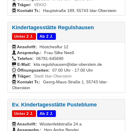
Träger:
VEKIO
Kontakt Tr.:
Hauptstraße 189, 55743 Idar-Oberstein
Kindertagesstätte Regulshausen
Unter 2 J.
Ab 2 J.
Anschrift:
Höstchesflur 12
Ansprechp.:
Frau Silke Neeß
Telefon:
06781-645690
E-Mail:
kita.regulshausen@idar-oberstein.de
Öffnungszeiten:
07:00 Uhr - 17:00 Uhr
Träger:
Stadt Idar-Oberstein
Kontakt Tr.:
Georg-Maus-Straße 1, 55743 Idar-
Oberstein
Ev. Kindertagesstätte Pusteblume
Unter 2 J.
Ab 2 J.
Anschrift:
Wüstenfeldstraße 24 a
Ansprechp.:
Herr Andre Bender