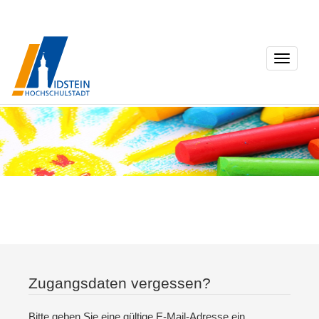
Toggle
navigati
Zugangsdaten vergessen?
Bitte geben Sie eine gültige E-Mail-Adresse ein.