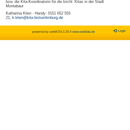
bzw. die Kita-Koordinatorin für die kirchl. Kitas in der Stadt
Montabaur
Katharina Klein - Handy: 0151 652 555
21;
k.klein@kita.bistumlimburg.de
Login
powered by webKITA 3.29.4
www.webkita.de