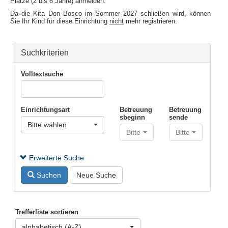
Plätze (2 bis 6 Jahre) anmelden.
Da die Kita Don Bosco im Sommer 2027 schließen wird, können
Sie Ihr Kind für diese Einrichtung
nicht
mehr registrieren.
Suchkriterien
Volltextsuche
Einrichtungsart
Betreuung
Betreuung
sbeginn
sende
Bitte wählen
Bitte wählen
Bitte wählen
Erweiterte Suche
Suchen
Neue Suche
Trefferliste sortieren
alphabetisch (A-Z)