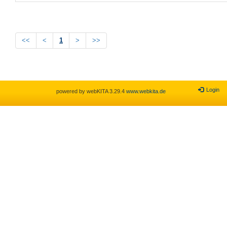
<<
<
1
>
>>
Login
powered by webKITA 3.29.4
www.webkita.de