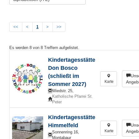
<<
<
1
>
>>
Es werden
8
von
8
Treffern aufgelistet.
Kindertagesstätte
Don Bosco
(schließt im
Uns
Karte
Angeb
Sommer 2027)
Wiedstr. 25,
Katholische Pfarrei St.
Peter
Kindertagesstätte
Himmelfeld
Uns
Karte
Angeb
Sonnenring 16,
Montabaur