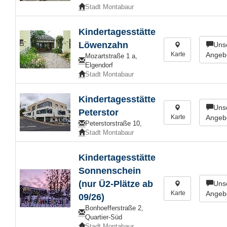
Stadt Montabaur
Kindertagesstätte
Löwenzahn
Uns
Karte
Angeb
Mozartstraße 1 a,
Elgendorf
Stadt Montabaur
Kindertagesstätte
Uns
Peterstor
Karte
Angeb
Peterstorstraße 10,
Stadt Montabaur
Kindertagesstätte
Sonnenschein
(nur Ü2-Plätze ab
Uns
Karte
Angeb
09/26)
Bonhoefferstraße 2,
Quartier-Süd
Stadt Montabaur