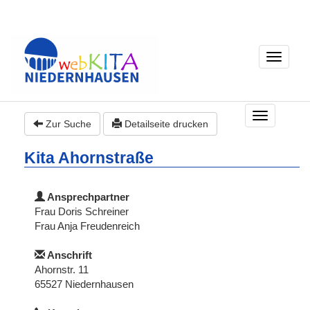
Toggle
navigati
T
Zur Suche
Detailseite drucken
o
g
Kita Ahornstraße
g
l
e
Ansprechpartner
n
Frau Doris Schreiner
a
Frau Anja Freudenreich
v
i
Anschrift
g
Ahornstr. 11
a
65527 Niedernhausen
t
i