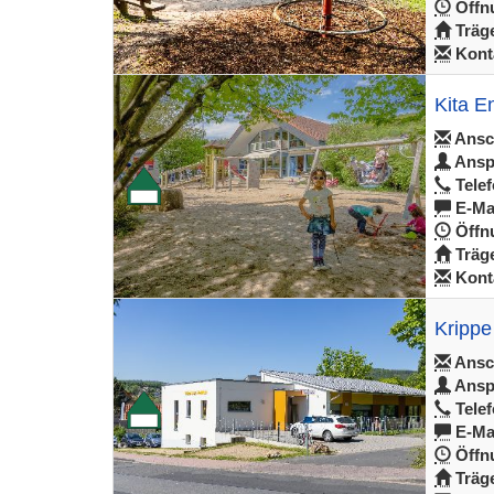
Öffnu
Träge
Konta
Kita 
Ansch
Ansp
Telef
E-Mai
Öffnu
Träge
Konta
Krippe
Ansch
Ansp
Telef
E-Mai
Öffnu
Träge