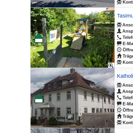
Konta
Tasimu
Ansch
Ansp
Telef
E-Mai
Öffnu
Träge
Konta
Kathol
Ansch
Ansp
Telef
E-Mai
Öffnu
Träge
Konta