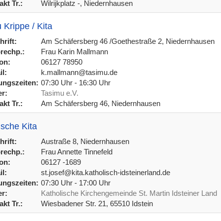
kt Tr.:
Wilrijkplatz -, Niedernhausen
 Krippe / Kita
rift:
Am Schäfersberg 46 /Goethestraße 2, Niedernhausen
rechp.:
Frau Karin Mallmann
on:
06127 78950
l:
k.mallmann@tasimu.de
ngszeiten:
07:30 Uhr - 16:30 Uhr
r:
Tasimu e.V.
kt Tr.:
Am Schäfersberg 46, Niedernhausen
ische Kita
rift:
Austraße 8, Niedernhausen
rechp.:
Frau Annette Tinnefeld
on:
06127 -1689
l:
st.josef@kita.katholisch-idsteinerland.de
ngszeiten:
07:30 Uhr - 17:00 Uhr
r:
Katholische Kirchengemeinde St. Martin Idsteiner Land
kt Tr.:
Wiesbadener Str. 21, 65510 Idstein