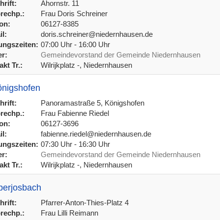
rift:
Ahornstr. 11
rechp.:
Frau Doris Schreiner
on:
06127-8385
l:
doris.schreiner@niedernhausen.de
ngszeiten:
07:00 Uhr - 16:00 Uhr
r:
Gemeindevorstand der Gemeinde Niedernhausen
kt Tr.:
Wilrijkplatz -, Niedernhausen
önigshofen
rift:
Panoramastraße 5, Königshofen
rechp.:
Frau Fabienne Riedel
on:
06127-3696
l:
fabienne.riedel@niedernhausen.de
ngszeiten:
07:30 Uhr - 16:30 Uhr
r:
Gemeindevorstand der Gemeinde Niedernhausen
kt Tr.:
Wilrijkplatz -, Niedernhausen
berjosbach
rift:
Pfarrer-Anton-Thies-Platz 4
rechp.:
Frau Lilli Reimann