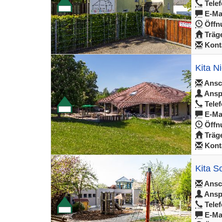
Telef
E-Mai
Öffnu
Träge
Konta
Kita N
Ansch
Ansp
Telef
E-Mai
Öffnu
Träge
Konta
Kita S
Ansch
Ansp
Telef
E-Mai