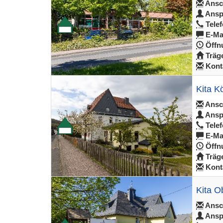
Ansch
Ansp
Telef
E-Mai
Öffnu
Träge
Konta
Kita K
Ansch
Ansp
Telef
E-Mai
Öffnu
Träge
Konta
Kita O
Ansch
Ansp