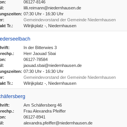
on:
06127-8146
l:
lilli.reimann@niedernhausen.de
ngszeiten:
07:30 Uhr - 16:30 Uhr
r:
Gemeindevorstand der Gemeinde Niedernhausen
kt Tr.:
Wilrijkplatz -, Niedernhausen
iederseelbach
rift:
In der Bitterwies 3
rechp.:
Herr Jaouad Sbai
on:
06127-78584
l:
jaouad.sbai@niedernhausen.de
ngszeiten:
07:30 Uhr - 16:30 Uhr
r:
Gemeindevorstand der Gemeinde Niedernhausen
kt Tr.:
Wilrijkplatz -, Niedernhausen
chäfersberg
rift:
Am Schäfersberg 46
rechp.:
Frau Alexandra Pfeiffer
on:
06127-8941
l:
alexandra.pfeiffer@niedernhausen.de