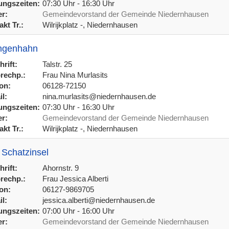
ngszeiten:
07:30 Uhr - 16:30 Uhr
r:
Gemeindevorstand der Gemeinde Niedernhausen
kt Tr.:
Wilrijkplatz -, Niedernhausen
Engenhahn
rift:
Talstr. 25
rechp.:
Frau Nina Murlasits
on:
06128-72150
l:
nina.murlasits@niedernhausen.de
ngszeiten:
07:30 Uhr - 16:30 Uhr
r:
Gemeindevorstand der Gemeinde Niedernhausen
kt Tr.:
Wilrijkplatz -, Niedernhausen
 Schatzinsel
rift:
Ahornstr. 9
rechp.:
Frau Jessica Alberti
on:
06127-9869705
l:
jessica.alberti@niedernhausen.de
ngszeiten:
07:00 Uhr - 16:00 Uhr
r:
Gemeindevorstand der Gemeinde Niedernhausen