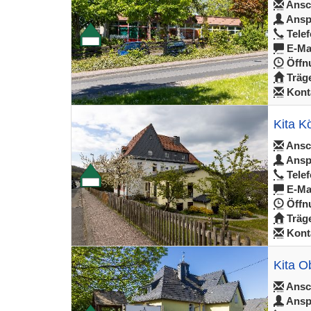
Ansch
Ansp
Telef
E-Mai
Öffnu
Träge
Konta
Kita K
Ansch
Ansp
Telef
E-Mai
Öffnu
Träge
Konta
Kita O
Ansch
Ansp