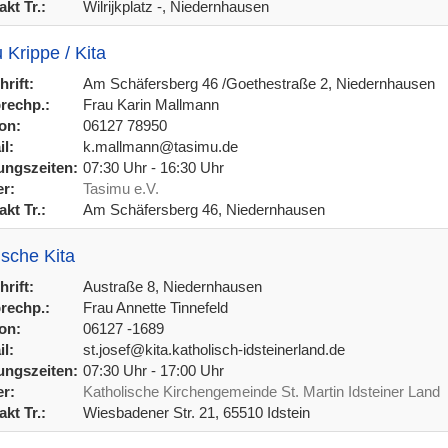
kt Tr.:
Wilrijkplatz -, Niedernhausen
 Krippe / Kita
rift:
Am Schäfersberg 46 /Goethestraße 2, Niedernhausen
rechp.:
Frau Karin Mallmann
on:
06127 78950
l:
k.mallmann@tasimu.de
ngszeiten:
07:30 Uhr - 16:30 Uhr
r:
Tasimu e.V.
kt Tr.:
Am Schäfersberg 46, Niedernhausen
ische Kita
rift:
Austraße 8, Niedernhausen
rechp.:
Frau Annette Tinnefeld
on:
06127 -1689
l:
st.josef@kita.katholisch-idsteinerland.de
ngszeiten:
07:30 Uhr - 17:00 Uhr
r:
Katholische Kirchengemeinde St. Martin Idsteiner Land
kt Tr.:
Wiesbadener Str. 21, 65510 Idstein