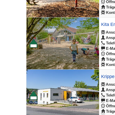
Öffnu
Träge
Konta
Kita 
Ansch
Ansp
Telef
E-Mai
Öffnu
Träge
Konta
Krippe
Ansch
Ansp
Telef
E-Mai
Öffnu
Träge