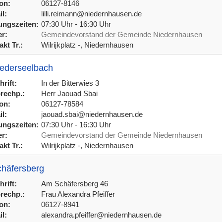
on:
06127-8146
l:
lilli.reimann@niedernhausen.de
ngszeiten:
07:30 Uhr - 16:30 Uhr
r:
Gemeindevorstand der Gemeinde Niedernhausen
kt Tr.:
Wilrijkplatz -, Niedernhausen
iederseelbach
rift:
In der Bitterwies 3
rechp.:
Herr Jaouad Sbai
on:
06127-78584
l:
jaouad.sbai@niedernhausen.de
ngszeiten:
07:30 Uhr - 16:30 Uhr
r:
Gemeindevorstand der Gemeinde Niedernhausen
kt Tr.:
Wilrijkplatz -, Niedernhausen
chäfersberg
rift:
Am Schäfersberg 46
rechp.:
Frau Alexandra Pfeiffer
on:
06127-8941
l:
alexandra.pfeiffer@niedernhausen.de