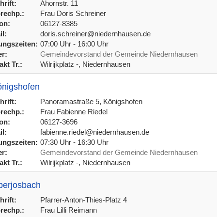
rift:
Ahornstr. 11
rechp.:
Frau Doris Schreiner
on:
06127-8385
l:
doris.schreiner@niedernhausen.de
ngszeiten:
07:00 Uhr - 16:00 Uhr
r:
Gemeindevorstand der Gemeinde Niedernhausen
kt Tr.:
Wilrijkplatz -, Niedernhausen
önigshofen
rift:
Panoramastraße 5, Königshofen
rechp.:
Frau Fabienne Riedel
on:
06127-3696
l:
fabienne.riedel@niedernhausen.de
ngszeiten:
07:30 Uhr - 16:30 Uhr
r:
Gemeindevorstand der Gemeinde Niedernhausen
kt Tr.:
Wilrijkplatz -, Niedernhausen
berjosbach
rift:
Pfarrer-Anton-Thies-Platz 4
rechp.:
Frau Lilli Reimann