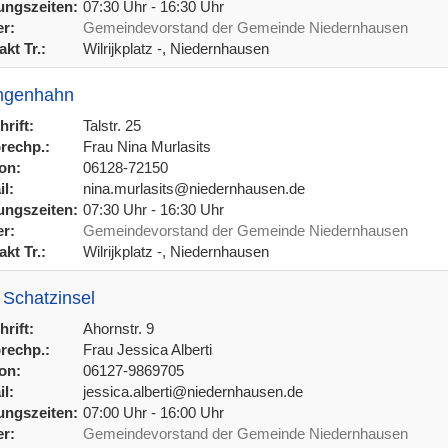
ngszeiten:
07:30 Uhr - 16:30 Uhr
r:
Gemeindevorstand der Gemeinde Niedernhausen
kt Tr.:
Wilrijkplatz -, Niedernhausen
Engenhahn
rift:
Talstr. 25
rechp.:
Frau Nina Murlasits
on:
06128-72150
l:
nina.murlasits@niedernhausen.de
ngszeiten:
07:30 Uhr - 16:30 Uhr
r:
Gemeindevorstand der Gemeinde Niedernhausen
kt Tr.:
Wilrijkplatz -, Niedernhausen
 Schatzinsel
rift:
Ahornstr. 9
rechp.:
Frau Jessica Alberti
on:
06127-9869705
l:
jessica.alberti@niedernhausen.de
ngszeiten:
07:00 Uhr - 16:00 Uhr
r:
Gemeindevorstand der Gemeinde Niedernhausen