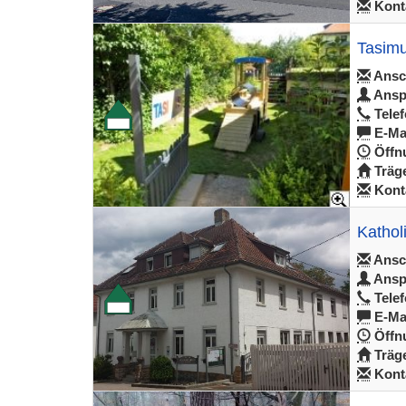
Konta
Tasimu
Ansch
Ansp
Telef
E-Mai
Öffnu
Träge
Konta
Kathol
Ansch
Ansp
Telef
E-Mai
Öffnu
Träge
Konta