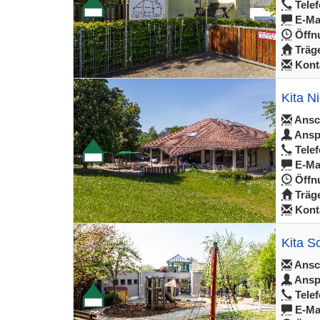
Telef
E-Mai
Öffnu
Träge
Konta
Kita N
Ansch
Ansp
Telef
E-Mai
Öffnu
Träge
Konta
Kita S
Ansch
Ansp
Telef
E-Mai