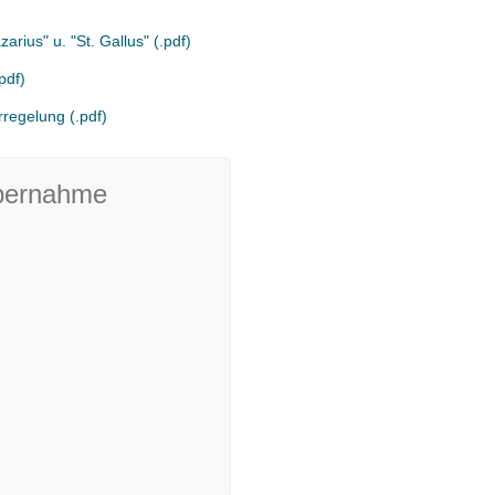
arius" u. "St. Gallus" (.pdf)
pdf)
regelung (.pdf)
bernahme