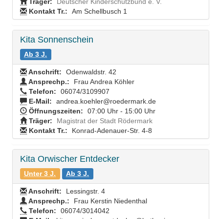
Träger:
Deutscher Kinderschutzbund e. V.
Kontakt Tr.:
Am Schellbusch 1
Kita Sonnenschein
Ab 3 J.
Anschrift:
Odenwaldstr. 42
Ansprechp.:
Frau Andrea Köhler
Telefon:
06074/3109907
E-Mail:
andrea.koehler@roedermark.de
Öffnungszeiten:
07:00 Uhr - 15:00 Uhr
Träger:
Magistrat der Stadt Rödermark
Kontakt Tr.:
Konrad-Adenauer-Str. 4-8
Kita Orwischer Entdecker
Unter 3 J.
Ab 3 J.
Anschrift:
Lessingstr. 4
Ansprechp.:
Frau Kerstin Niedenthal
Telefon:
06074/3014042