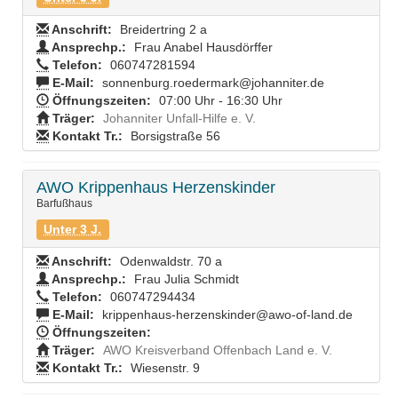
Anschrift:
Breidertring 2 a
Ansprechp.:
Frau Anabel Hausdörffer
Telefon:
060747281594
E-Mail:
sonnenburg.roedermark@johanniter.de
Öffnungszeiten:
07:00 Uhr - 16:30 Uhr
Träger:
Johanniter Unfall-Hilfe e. V.
Kontakt Tr.:
Borsigstraße 56
AWO Krippenhaus Herzenskinder
Barfußhaus
Unter 3 J.
Anschrift:
Odenwaldstr. 70 a
Ansprechp.:
Frau Julia Schmidt
Telefon:
060747294434
E-Mail:
krippenhaus-herzenskinder@awo-of-land.de
Öffnungszeiten:
Träger:
AWO Kreisverband Offenbach Land e. V.
Kontakt Tr.:
Wiesenstr. 9