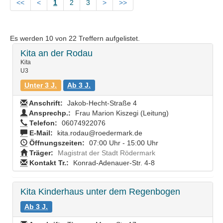
<<
<
1
2
3
>
>>
Es werden
10
von
22
Treffern aufgelistet.
Kita an der Rodau
Kita
U3
Unter 3 J.
Ab 3 J.
Anschrift:
Jakob-Hecht-Straße 4
Ansprechp.:
Frau Marion Kiszegi (Leitung)
Telefon:
06074922076
E-Mail:
kita.rodau@roedermark.de
Öffnungszeiten:
07:00 Uhr - 15:00 Uhr
Träger:
Magistrat der Stadt Rödermark
Kontakt Tr.:
Konrad-Adenauer-Str. 4-8
Kita Kinderhaus unter dem Regenbogen
Ab 3 J.