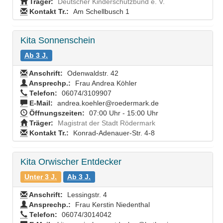
Träger:
Deutscher Kinderschutzbund e. V.
Kontakt Tr.:
Am Schellbusch 1
Kita Sonnenschein
Ab 3 J.
Anschrift:
Odenwaldstr. 42
Ansprechp.:
Frau Andrea Köhler
Telefon:
06074/3109907
E-Mail:
andrea.koehler@roedermark.de
Öffnungszeiten:
07:00 Uhr - 15:00 Uhr
Träger:
Magistrat der Stadt Rödermark
Kontakt Tr.:
Konrad-Adenauer-Str. 4-8
Kita Orwischer Entdecker
Unter 3 J.
Ab 3 J.
Anschrift:
Lessingstr. 4
Ansprechp.:
Frau Kerstin Niedenthal
Telefon:
06074/3014042