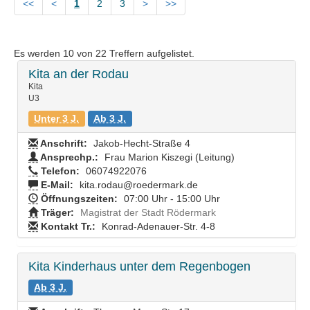
<<
<
1
2
3
>
>>
Es werden
10
von
22
Treffern aufgelistet.
Kita an der Rodau
Kita
U3
Unter 3 J.
Ab 3 J.
Anschrift:
Jakob-Hecht-Straße 4
Ansprechp.:
Frau Marion Kiszegi (Leitung)
Telefon:
06074922076
E-Mail:
kita.rodau@roedermark.de
Öffnungszeiten:
07:00 Uhr - 15:00 Uhr
Träger:
Magistrat der Stadt Rödermark
Kontakt Tr.:
Konrad-Adenauer-Str. 4-8
Kita Kinderhaus unter dem Regenbogen
Ab 3 J.