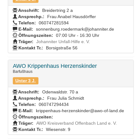
Anschrift:
Breidertring 2 a
Ansprechp.:
Frau Anabel Hausdörffer
Telefon:
060747281594
E-Mail:
sonnenburg.roedermark@johanniter.de
Öffnungszeiten:
07:00 Uhr - 16:30 Uhr
Träger:
Johanniter Unfall-Hilfe e. V.
Kontakt Tr.:
Borsigstraße 56
AWO Krippenhaus Herzenskinder
Barfußhaus
Unter 3 J.
Anschrift:
Odenwaldstr. 70 a
Ansprechp.:
Frau Julia Schmidt
Telefon:
060747294434
E-Mail:
krippenhaus-herzenskinder@awo-of-land.de
Öffnungszeiten:
Träger:
AWO Kreisverband Offenbach Land e. V.
Kontakt Tr.:
Wiesenstr. 9