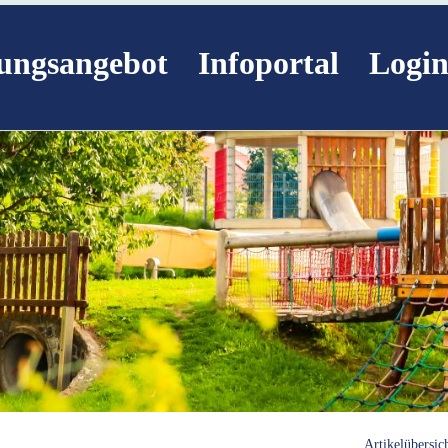
ungsangebot
Infoportal
Logi
Artikelübersic