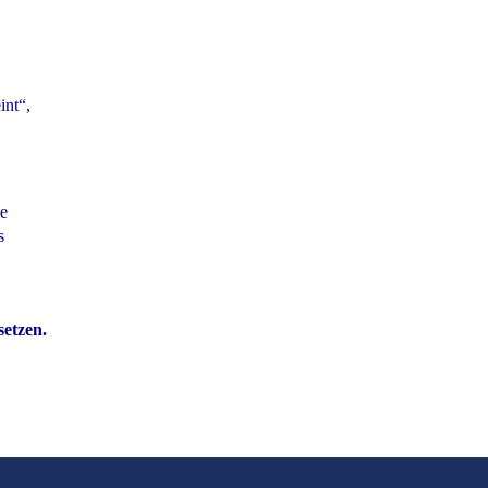
int“,
le
s
setzen.