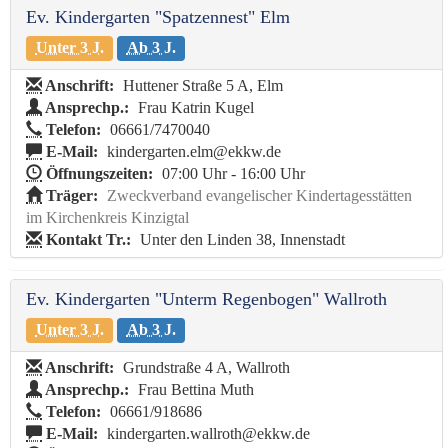
Ev. Kindergarten "Spatzennest" Elm
Unter 3 J.
Ab 3 J.
Anschrift:
Huttener Straße 5 A, Elm
Ansprechp.:
Frau Katrin Kugel
Telefon:
06661/7470040
E-Mail:
kindergarten.elm@ekkw.de
Öffnungszeiten:
07:00 Uhr - 16:00 Uhr
Träger:
Zweckverband evangelischer Kindertagesstätten
im Kirchenkreis Kinzigtal
Kontakt Tr.:
Unter den Linden 38, Innenstadt
Ev. Kindergarten "Unterm Regenbogen" Wallroth
Unter 3 J.
Ab 3 J.
Anschrift:
Grundstraße 4 A, Wallroth
Ansprechp.:
Frau Bettina Muth
Telefon:
06661/918686
E-Mail:
kindergarten.wallroth@ekkw.de