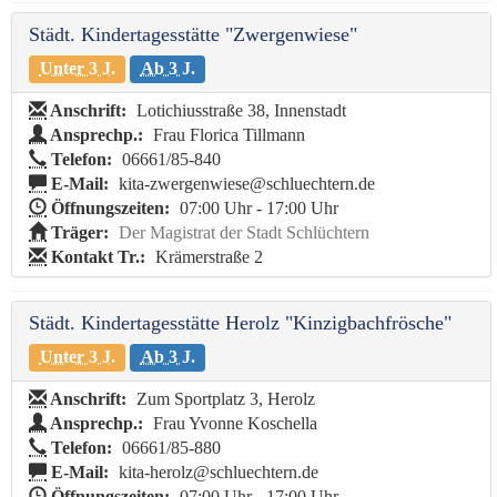
Städt. Kindertagesstätte "Zwergenwiese"
Unter 3 J.
Ab 3 J.
Anschrift:
Lotichiusstraße 38, Innenstadt
Ansprechp.:
Frau Florica Tillmann
Telefon:
06661/85-840
E-Mail:
kita-zwergenwiese@schluechtern.de
Öffnungszeiten:
07:00 Uhr - 17:00 Uhr
Träger:
Der Magistrat der Stadt Schlüchtern
Kontakt Tr.:
Krämerstraße 2
Städt. Kindertagesstätte Herolz "Kinzigbachfrösche"
Unter 3 J.
Ab 3 J.
Anschrift:
Zum Sportplatz 3, Herolz
Ansprechp.:
Frau Yvonne Koschella
Telefon:
06661/85-880
E-Mail:
kita-herolz@schluechtern.de
Öffnungszeiten:
07:00 Uhr - 17:00 Uhr