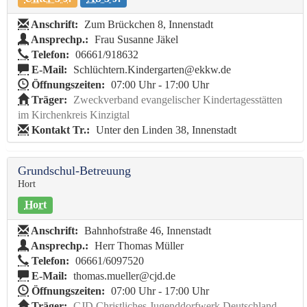
Anschrift:
Zum Brückchen 8, Innenstadt
Ansprechp.:
Frau Susanne Jäkel
Telefon:
06661/918632
E-Mail:
Schlüchtern.Kindergarten@ekkw.de
Öffnungszeiten:
07:00 Uhr - 17:00 Uhr
Träger:
Zweckverband evangelischer Kindertagesstätten
im Kirchenkreis Kinzigtal
Kontakt Tr.:
Unter den Linden 38, Innenstadt
Grundschul-Betreuung
Hort
Hort
Anschrift:
Bahnhofstraße 46, Innenstadt
Ansprechp.:
Herr Thomas Müller
Telefon:
06661/6097520
E-Mail:
thomas.mueller@cjd.de
Öffnungszeiten:
07:00 Uhr - 17:00 Uhr
Träger:
CJD Christliches Jugenddorfwerk Deutschland