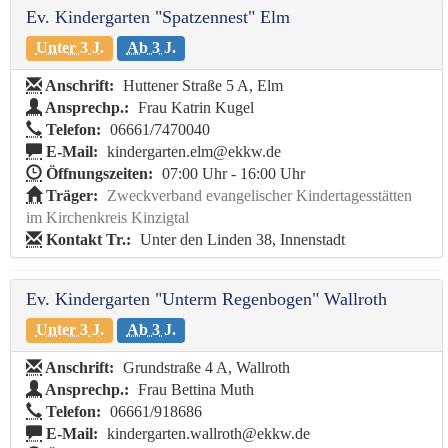
Ev. Kindergarten "Spatzennest" Elm
Unter 3 J.
Ab 3 J.
Anschrift:
Huttener Straße 5 A, Elm
Ansprechp.:
Frau Katrin Kugel
Telefon:
06661/7470040
E-Mail:
kindergarten.elm@ekkw.de
Öffnungszeiten:
07:00 Uhr - 16:00 Uhr
Träger:
Zweckverband evangelischer Kindertagesstätten
im Kirchenkreis Kinzigtal
Kontakt Tr.:
Unter den Linden 38, Innenstadt
Ev. Kindergarten "Unterm Regenbogen" Wallroth
Unter 3 J.
Ab 3 J.
Anschrift:
Grundstraße 4 A, Wallroth
Ansprechp.:
Frau Bettina Muth
Telefon:
06661/918686
E-Mail:
kindergarten.wallroth@ekkw.de