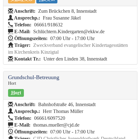
Anschrift:
Zum Brückchen 8, Innenstadt
Ansprechp.:
Frau Susanne Jäkel
Telefon:
06661/918632
E-Mail:
Schlüchtern.Kindergarten@ekkw.de
Öffnungszeiten:
07:00 Uhr - 17:00 Uhr
Träger:
Zweckverband evangelischer Kindertagesstätten
im Kirchenkreis Kinzigtal
Kontakt Tr.:
Unter den Linden 38, Innenstadt
Grundschul-Betreuung
Hort
Hort
Anschrift:
Bahnhofstraße 46, Innenstadt
Ansprechp.:
Herr Thomas Müller
Telefon:
06661/6097520
E-Mail:
thomas.mueller@cjd.de
Öffnungszeiten:
07:00 Uhr - 17:00 Uhr
Träger:
CJD Christliches Jugenddorfwerk Deutschland