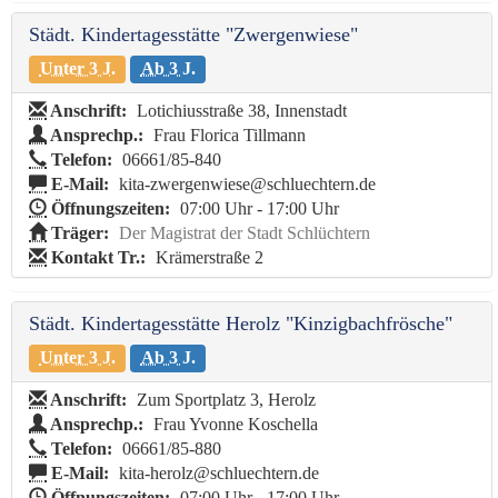
Städt. Kindertagesstätte "Zwergenwiese"
Unter 3 J.
Ab 3 J.
Anschrift:
Lotichiusstraße 38, Innenstadt
Ansprechp.:
Frau Florica Tillmann
Telefon:
06661/85-840
E-Mail:
kita-zwergenwiese@schluechtern.de
Öffnungszeiten:
07:00 Uhr - 17:00 Uhr
Träger:
Der Magistrat der Stadt Schlüchtern
Kontakt Tr.:
Krämerstraße 2
Städt. Kindertagesstätte Herolz "Kinzigbachfrösche"
Unter 3 J.
Ab 3 J.
Anschrift:
Zum Sportplatz 3, Herolz
Ansprechp.:
Frau Yvonne Koschella
Telefon:
06661/85-880
E-Mail:
kita-herolz@schluechtern.de
Öffnungszeiten:
07:00 Uhr - 17:00 Uhr