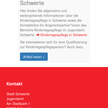
Schwerte
Hier finden Sie allgemeine und
weitergehende Informationen über die
Kindertagespflege in Schwerte sowie die
Kontaktinfos für Ansprechpartner*innen des
Bereichs Kindertagespflege im Jugendamt
Schwerte.
Kindertagespflege in Schwerte
Sie interessieren sich für eine Qualifizierung
zur Kindertagespflegeperson? Auch dazu
finde Sie hier die wichtigsten Informationen.
Qualifizierung zur
Artikel lesen »
Kindertagespflegeperson
Kontakt
Stadt Schwerte
Jugendamt
Am Stadtpark 1