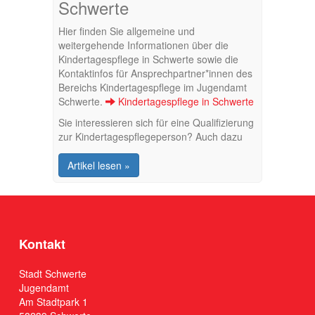
Schwerte
Hier finden Sie allgemeine und
weitergehende Informationen über die
Kindertagespflege in Schwerte sowie die
Kontaktinfos für Ansprechpartner*innen des
Bereichs Kindertagespflege im Jugendamt
Schwerte.
Kindertagespflege in Schwerte
Sie interessieren sich für eine Qualifizierung
zur Kindertagespflegeperson? Auch dazu
finde Sie hier die wichtigsten Informationen.
Qualifizierung zur
Artikel lesen »
Kindertagespflegeperson
Kontakt
Stadt Schwerte
Jugendamt
Am Stadtpark 1