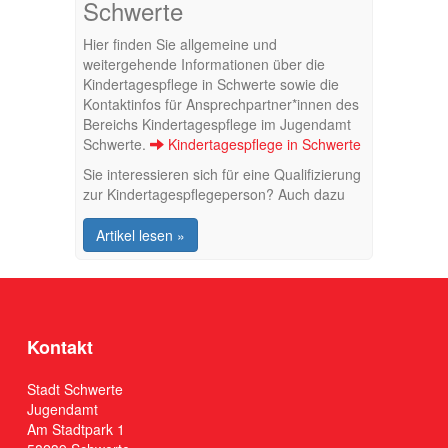
Schwerte
Hier finden Sie allgemeine und
weitergehende Informationen über die
Kindertagespflege in Schwerte sowie die
Kontaktinfos für Ansprechpartner*innen des
Bereichs Kindertagespflege im Jugendamt
Schwerte.
Kindertagespflege in Schwerte
Sie interessieren sich für eine Qualifizierung
zur Kindertagespflegeperson? Auch dazu
finde Sie hier die wichtigsten Informationen.
Qualifizierung zur
Artikel lesen »
Kindertagespflegeperson
Kontakt
Stadt Schwerte
Jugendamt
Am Stadtpark 1