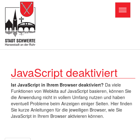
Toggle
navigatio
T
o
g
g
l
e
n
JavaScript deaktiviert
a
v
i
Ist JavaScript in Ihrem Browser deaktiviert?
Da viele
g
Funktionen von Webkita auf JavaScript basieren, können Sie
a
die Anwendung nicht in vollem Umfang nutzen und haben
t
eventuell Probleme beim Anzeigen einiger Seiten. Hier finden
i
Sie kurze Anleitungen für die jeweiligen Browser, wie Sie
o
JavaScript in Ihrem Browser aktivieren können.
n