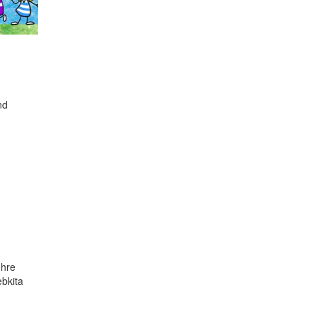
nd
Ihre
bkita