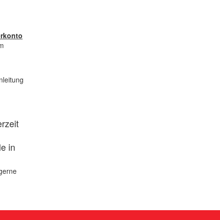
erkonto
um
nleitung
rzeit
e in
gerne