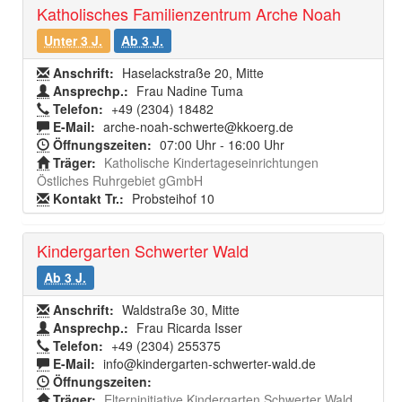
Katholisches Familienzentrum Arche Noah
Unter 3 J.
Ab 3 J.
Anschrift:
Haselackstraße 20, Mitte
Ansprechp.:
Frau Nadine Tuma
Telefon:
+49 (2304) 18482
E-Mail:
arche-noah-schwerte@kkoerg.de
Öffnungszeiten:
07:00 Uhr - 16:00 Uhr
Träger:
Katholische Kindertageseinrichtungen
Östliches Ruhrgebiet gGmbH
Kontakt Tr.:
Probsteihof 10
Kindergarten Schwerter Wald
Ab 3 J.
Anschrift:
Waldstraße 30, Mitte
Ansprechp.:
Frau Ricarda Isser
Telefon:
+49 (2304) 255375
E-Mail:
info@kindergarten-schwerter-wald.de
Öffnungszeiten:
Träger:
Elterninitiative Kindergarten Schwerter Wald