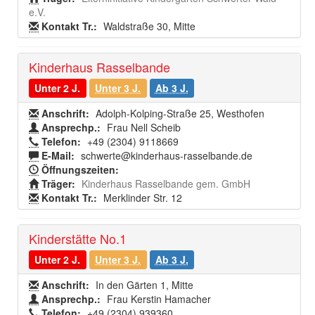
e.V.
Kontakt Tr.:
Waldstraße 30, Mitte
Kinderhaus Rasselbande
Unter 2 J.
Unter 3 J.
Ab 3 J.
Anschrift:
Adolph-Kolping-Straße 25, Westhofen
Ansprechp.:
Frau Nell Scheib
Telefon:
+49 (2304) 9118669
E-Mail:
schwerte@kinderhaus-rasselbande.de
Öffnungszeiten:
Träger:
Kinderhaus Rasselbande gem. GmbH
Kontakt Tr.:
Merklinder Str. 12
Kinderstätte No.1
Unter 2 J.
Unter 3 J.
Ab 3 J.
Anschrift:
In den Gärten 1, Mitte
Ansprechp.:
Frau Kerstin Hamacher
Telefon:
+49 (2304) 939360