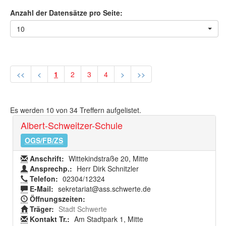
Anzahl der Datensätze pro Seite:
10
<<
<
1
2
3
4
>
>>
Es werden
10
von
34
Treffern aufgelistet.
Albert-Schweitzer-Schule
OGS/FB/ZS
Anschrift:
Wittekindstraße 20, Mitte
Ansprechp.:
Herr Dirk Schnitzler
Telefon:
02304/12324
E-Mail:
sekretariat@ass.schwerte.de
Öffnungszeiten:
Träger:
Stadt Schwerte
Kontakt Tr.:
Am Stadtpark 1, Mitte