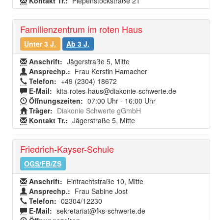
Kontakt Tr.:
Piepenstockstraße 21
Familienzentrum im roten Haus
Unter 3 J.
Ab 3 J.
Anschrift:
Jägerstraße 5, Mitte
Ansprechp.:
Frau Kerstin Hamacher
Telefon:
+49 (2304) 18672
E-Mail:
kita-rotes-haus@diakonie-schwerte.de
Öffnungszeiten:
07:00 Uhr - 16:00 Uhr
Träger:
Diakonie Schwerte gGmbH
Kontakt Tr.:
Jägerstraße 5, Mitte
Friedrich-Kayser-Schule
OGS/FB/ZS
Anschrift:
Eintrachtstraße 10, Mitte
Ansprechp.:
Frau Sabine Jost
Telefon:
02304/12230
E-Mail:
sekretariat@fks-schwerte.de