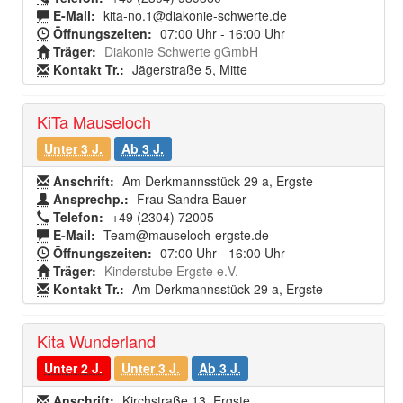
E-Mail:
kita-no.1@diakonie-schwerte.de
Öffnungszeiten:
07:00 Uhr - 16:00 Uhr
Träger:
Diakonie Schwerte gGmbH
Kontakt Tr.:
Jägerstraße 5, Mitte
KiTa Mauseloch
Unter 3 J.
Ab 3 J.
Anschrift:
Am Derkmannsstück 29 a, Ergste
Ansprechp.:
Frau Sandra Bauer
Telefon:
+49 (2304) 72005
E-Mail:
Team@mauseloch-ergste.de
Öffnungszeiten:
07:00 Uhr - 16:00 Uhr
Träger:
Kinderstube Ergste e.V.
Kontakt Tr.:
Am Derkmannsstück 29 a, Ergste
Kita Wunderland
Unter 2 J.
Unter 3 J.
Ab 3 J.
Anschrift:
Kirchstraße 13, Ergste