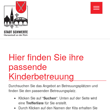
Toggle
navigatio
T
o
g
g
l
e
n
Hier finden Sie ihre
a
v
passende
i
g
Kinderbetreuung
a
t
i
Durchsuchen Sie das Angebot an Betreuungsplätzen und
o
finden Sie den passenden Betreuungsplatz.
n
Klicken Sie auf "
Suchen
". Unten auf der Seite wird
eine
Trefferliste
für Sie erstellt.
Durch Klicken auf den Namen der Kita erhalten Sie