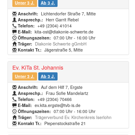
Unter 3 J.
Ab 3 J.
Anschrift:
Lichtendorfer Straße 7, Mitte
Ansprechp.:
Herr Garrit Rebel
Telefon:
+49 (2304) 41014
E-Mail:
kita-ost@diakonie-schwerte.de
Öffnungszeiten:
07:00 Uhr - 16:00 Uhr
Träger:
Diakonie Schwerte gGmbH
Kontakt Tr.:
Jägerstraße 5, Mitte
Ev. KiTa St. Johannis
Unter 3 J.
Ab 3 J.
Anschrift:
Auf dem Hilf 7, Ergste
Ansprechp.:
Frau Sofie Mandelartz
Telefon:
+49 (2304) 70466
E-Mail:
ev.kita.ergste@tvb-is.de
Öffnungszeiten:
07:00 Uhr - 16:00 Uhr
Träger:
Trägerverbund Ev. Kirchenkreis Iserlohn
Kontakt Tr.:
Piepenstockstraße 21