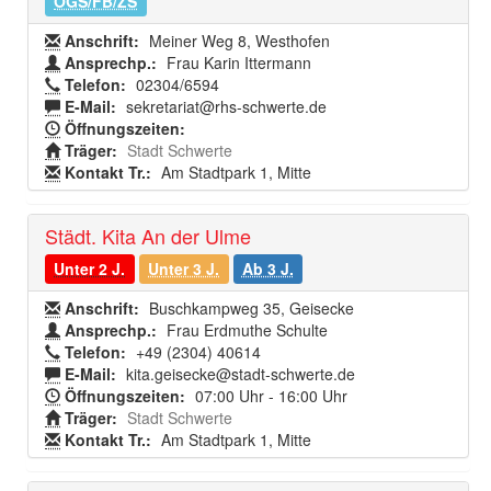
OGS/FB/ZS
Anschrift:
Meiner Weg 8, Westhofen
Ansprechp.:
Frau Karin Ittermann
Telefon:
02304/6594
E-Mail:
sekretariat@rhs-schwerte.de
Öffnungszeiten:
Träger:
Stadt Schwerte
Kontakt Tr.:
Am Stadtpark 1, Mitte
Städt. Kita An der Ulme
Unter 2 J.
Unter 3 J.
Ab 3 J.
Anschrift:
Buschkampweg 35, Geisecke
Ansprechp.:
Frau Erdmuthe Schulte
Telefon:
+49 (2304) 40614
E-Mail:
kita.geisecke@stadt-schwerte.de
Öffnungszeiten:
07:00 Uhr - 16:00 Uhr
Träger:
Stadt Schwerte
Kontakt Tr.:
Am Stadtpark 1, Mitte