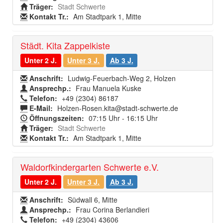
Träger:
Stadt Schwerte
Kontakt Tr.:
Am Stadtpark 1, Mitte
Städt. Kita Zappelkiste
Unter 2 J.
Unter 3 J.
Ab 3 J.
Anschrift:
Ludwig-Feuerbach-Weg 2, Holzen
Ansprechp.:
Frau Manuela Kuske
Telefon:
+49 (2304) 86187
E-Mail:
Holzen-Rosen.kita@stadt-schwerte.de
Öffnungszeiten:
07:15 Uhr - 16:15 Uhr
Träger:
Stadt Schwerte
Kontakt Tr.:
Am Stadtpark 1, Mitte
Waldorfkindergarten Schwerte e.V.
Unter 2 J.
Unter 3 J.
Ab 3 J.
Anschrift:
Südwall 6, Mitte
Ansprechp.:
Frau Corina Berlandieri
Telefon:
+49 (2304) 43606