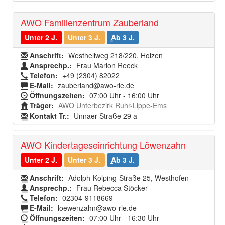
AWO Familienzentrum Zauberland
Unter 2 J.
Unter 3 J.
Ab 3 J.
Anschrift:
Westhellweg 218/220, Holzen
Ansprechp.:
Frau Marion Reeck
Telefon:
+49 (2304) 82022
E-Mail:
zauberland@awo-rle.de
Öffnungszeiten:
07:00 Uhr - 16:00 Uhr
Träger:
AWO Unterbezirk Ruhr-Lippe-Ems
Kontakt Tr.:
Unnaer Straße 29 a
AWO Kindertageseinrichtung Löwenzahn
Unter 2 J.
Unter 3 J.
Ab 3 J.
Anschrift:
Adolph-Kolping-Straße 25, Westhofen
Ansprechp.:
Frau Rebecca Stöcker
Telefon:
02304-9118669
E-Mail:
loewenzahn@awo-rle.de
Öffnungszeiten:
07:00 Uhr - 16:30 Uhr