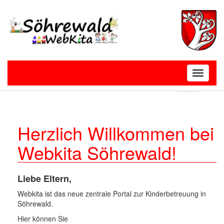
Toggle
navigatio
T
o
g
g
l
Herzlich Willkommen bei
e
Webkita Söhrewald!
n
a
v
i
Liebe Eltern,
g
Webkita ist das neue zentrale Portal zur Kinderbetreuung in
a
Söhrewald.
t
i
Hier können Sie