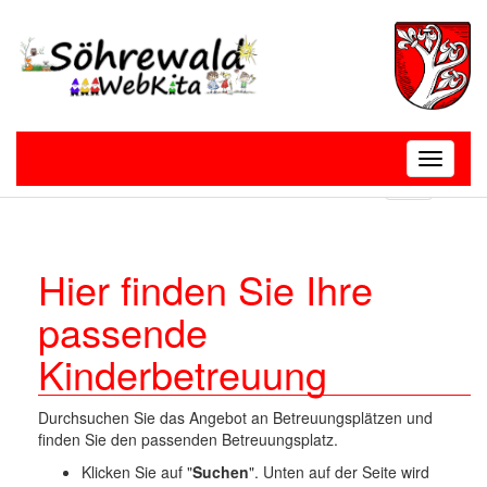
Toggle
navigatio
T
o
g
g
l
Hier finden Sie Ihre
e
passende
n
a
Kinderbetreuung
v
i
g
Durchsuchen Sie das Angebot an Betreuungsplätzen und
a
finden Sie den passenden Betreuungsplatz.
t
i
Klicken Sie auf "
Suchen
". Unten auf der Seite wird