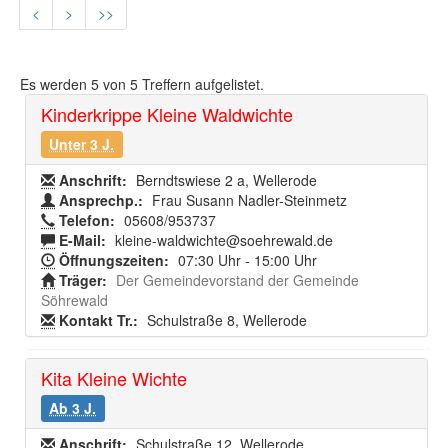
<
>
>>
Es werden
5
von
5
Treffern aufgelistet.
Kinderkrippe Kleine Waldwichte
Unter 3 J.
Anschrift:
Berndtswiese 2 a, Wellerode
Ansprechp.:
Frau Susann Nadler-Steinmetz
Telefon:
05608/953737
E-Mail:
kleine-waldwichte@soehrewald.de
Öffnungszeiten:
07:30 Uhr - 15:00 Uhr
Träger:
Der Gemeindevorstand der Gemeinde
Söhrewald
Kontakt Tr.:
Schulstraße 8, Wellerode
Kita Kleine Wichte
Ab 3 J.
Anschrift:
Schulstraße 12, Wellerode