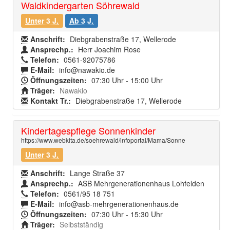
Waldkindergarten Söhrewald
Unter 3 J.
Ab 3 J.
Anschrift:
Diebgrabenstraße 17, Wellerode
Ansprechp.:
Herr Joachim Rose
Telefon:
0561-92075786
E-Mail:
info@nawakio.de
Öffnungszeiten:
07:30 Uhr - 15:00 Uhr
Träger:
Nawakio
Kontakt Tr.:
Diebgrabenstraße 17, Wellerode
Kindertagespflege Sonnenkinder
https://www.webkita.de/soehrewald/infoportal/Mama/Sonne
Unter 3 J.
Anschrift:
Lange Straße 37
Ansprechp.:
ASB Mehrgenerationenhaus Lohfelden
Telefon:
0561/95 18 751
E-Mail:
info@asb-mehrgenerationenhaus.de
Öffnungszeiten:
07:30 Uhr - 15:30 Uhr
Träger:
Selbstständig