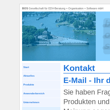
BOS
Gesellschaft für EDV-Beratung + Organisation + Software mbH
Kontakt
Start
Aktuelles
E-Mail - Ihr
Produkte
Sie haben Fra
Anwenderbereich
Produkten und
Unternehmen